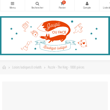
0
Loisirs ludiques & créatifs
Puzzle - The King - 1000 pièces