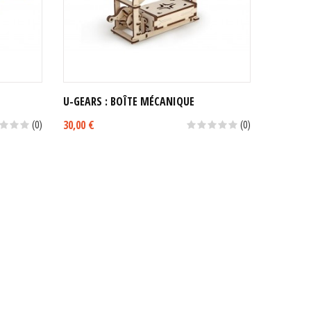
U-GEARS : BOÎTE MÉCANIQUE
U-GEARS
30,00 €
60,00 €
(0)
(0)