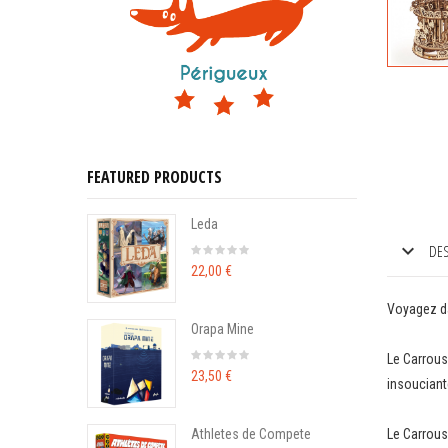
FEATURED PRODUCTS
Leda
DES
22,00 €
Voyagez da
Orapa Mine
Le Carrous
23,50 €
insouciant
Athletes de Compete
Le Carrouse