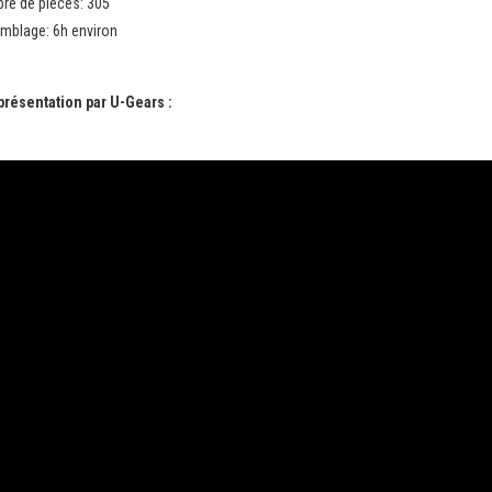
re de pièces: 305
mblage: 6h environ
présentation par U-Gears :