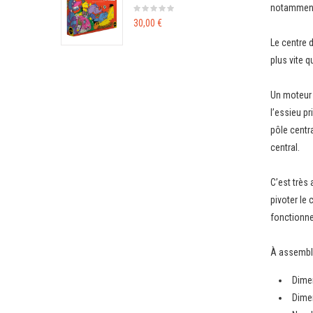
notamment 
30,00 €
Le centre 
plus vite q
Un moteur 
l’essieu pr
pôle centr
central.
C’est très
pivoter le
fonctionn
À assemble
Dime
Dimen