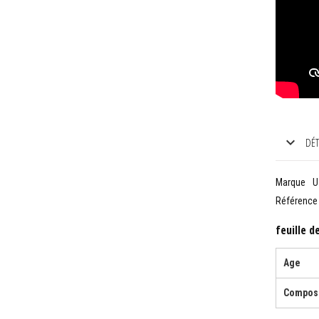
DÉT
Marque
U
Référence
feuille d
Age
Composi