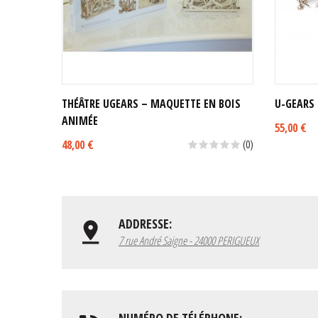
THÉÂTRE UGEARS – MAQUETTE EN BOIS
U-GEARS 
ANIMÉE
55,00 €
48,00 €
(0)
ADDRESSE:
7 rue André Saigne - 24000 PERIGUEUX
NUMÉRO DE TÉLÉPHONE: