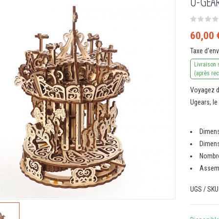
U-GEAR
60,00 
Taxe d'en
Livraison 
(après re
Voyagez d
Ugears, le
Dimens
Dimens
Nombre
Assemb
UGS / SKU