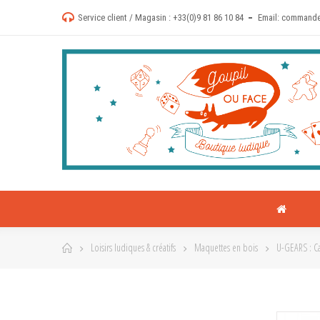
Service client / Magasin :
+33(0)9 81 86 10 84
Email:
commande
Loisirs ludiques & créatifs
Maquettes en bois
U-GEARS : C