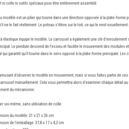
ni colle ni outils spéciaux pour être entièrement assemblé.
du modèle est un pilier qui tourne dans une direction opposée à la plate-forme p
u’il ne le fait réellement. Le poteau s’élève sur le toit, ce qui le rend visuelle
à élastique équipe le modèle. Le carrousel a également une clé d’enroulement s
incipal. Le pendule descend de l’essieu et facilite le mouvement des modules et 
al qui garantit qu’il tourne dans le sens opposé à la plate-forme principale. Le
 amusant d’observer le modèle en mouvement, mais si vous faites partie de ces
 carrousel manuellement. Cela vous permettra alors d’examiner chaque détail a
ement du mécanisme.
r soi-même, sans utilisation de colle.
nsion du modèle: 21 x 21 x 26 cm
sion de l’emballage: 37,8 x 17 x 4,2 cm