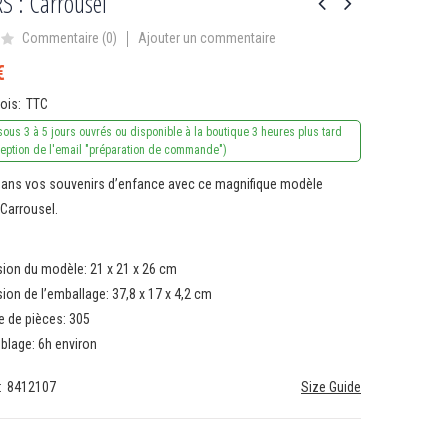
S : Carrousel
Ajouter un commentaire
Commentaire (
0
)
€
vois
TTC
sous 3 à 5 jours ouvrés ou disponible à la boutique 3 heures plus tard
ception de l'email "préparation de commande")
ans vos souvenirs d’enfance avec ce magnifique modèle
 Carrousel.
ion du modèle: 21 x 21 x 26 cm
ion de l’emballage: 37,8 x 17 x 4,2 cm
 de pièces: 305
lage: 6h environ
8412107
Size Guide