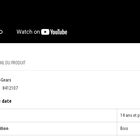
AIL DU PRODUIT
-Gears
8412107
e date
14 ans et p
tion
Bois