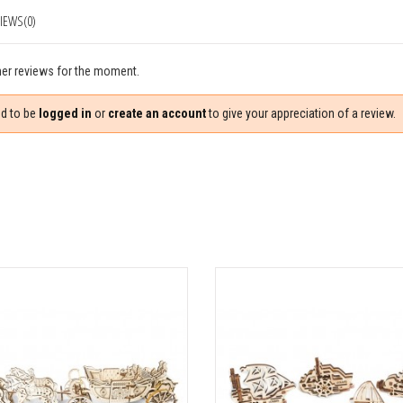
IEWS(0)
er reviews for the moment.
d to be
logged in
or
create an account
to give your appreciation of a review.