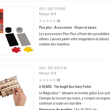
UGS / SKU:
PP3965
Marque:
N/A
(0)
Plus plus - Accessoires - Roues et bases
Les accessoires Plus-Plus offrent des possibilités
infinies. Laissez parler votre imagination et utilise
créative des manières.
UGS / SKU:
8412146
Marque:
N/A
(0)
U-GEARS : The knight Bus Harry Potter
Le Magicobus ™ démarre en trombe grâce à un sys
l’énergie du ressort aux roues, y compris un engren
continuer à rouler en roue libre.
Dimension du modèle:
19,6 *6,5*15 cm