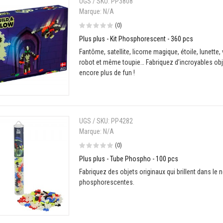
UGS / SKU:
PP3808
Marque:
N/A
(0)
Plus plus - Kit Phosphorescent - 360 pcs
Fantôme, satellite, licorne magique, étoile, lunette, 
robot et même toupie… Fabriquez d’incroyables objet
encore plus de fun !
UGS / SKU:
PP4282
Marque:
N/A
(0)
Plus plus - Tube Phospho - 100 pcs
Fabriquez des objets originaux qui brillent dans le 
phosphorescentes.