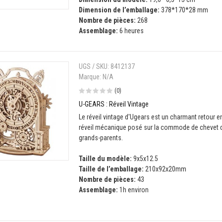
Dimension de l’emballage:
378*170*28 mm
Nombre de pièces:
268
Assemblage:
6 heures
UGS / SKU:
8412137
Marque:
N/A
(0)
U-GEARS : Réveil Vintage
Le réveil vintage d'Ugears est un charmant retour en
réveil mécanique posé sur la commode de chevet 
grands-parents.
Taille du modèle:
9x5x12.5
Taille de l’emballage:
210x92x20mm
Nombre de pièces:
43
Assemblage:
1h environ