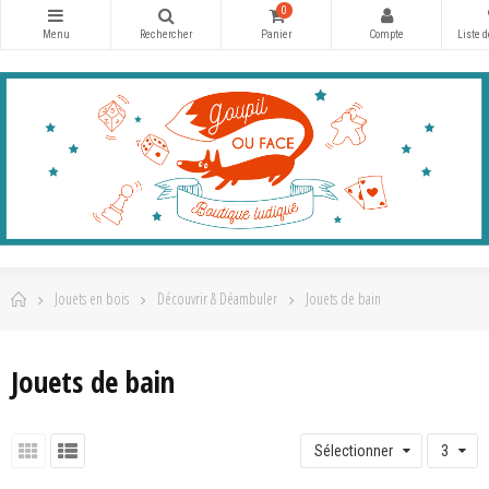
0
Jouets en bois
Découvrir & Déambuler
Jouets de bain
Jouets de bain
Sélectionner
3