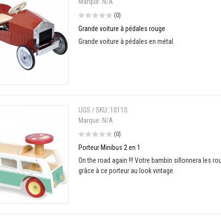
Marque:
N/A
(0)
Grande voiture à pédales rouge
Grande voiture à pédales en métal.
UGS / SKU:
1011S
Marque:
N/A
(0)
Porteur Minibus 2 en 1
On the road again !!! Votre bambin sillonnera les ro
grâce à ce porteur au look vintage.