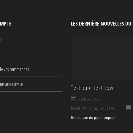
MPTE
LES DERNIÈRE NOUVELLES DU
te
 de vos commandes
ommande invité
Test one test tow !
16 Nov, 2020
Posté par Goupilou Face
|
Reception du jour bonjour !