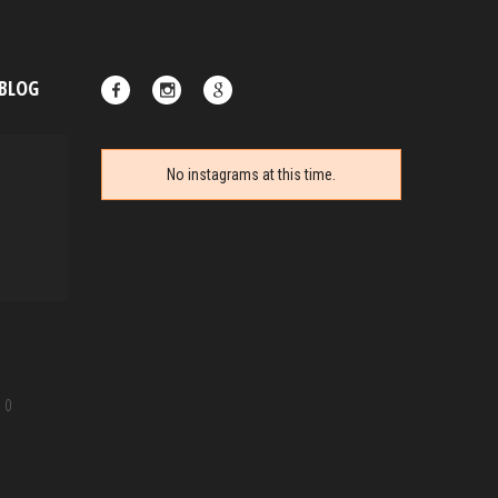
 BLOG
No instagrams at this time.
Goupil face au Corona
03 May, 2020
0
Posté par Goupilou Face
|
0
Goupil ouvre son site web pour faire face au
Corona