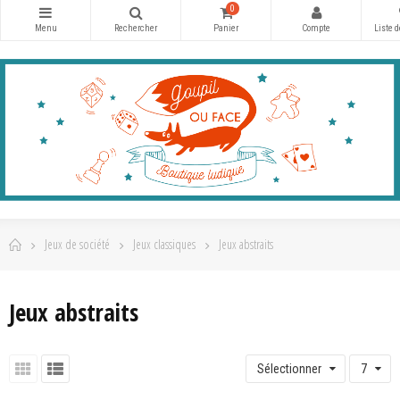
0
Jeux de société
Jeux classiques
Jeux abstraits
Jeux abstraits
Sélectionner
7