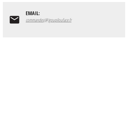
EMAIL:
commandes(@)goupilouface.fr