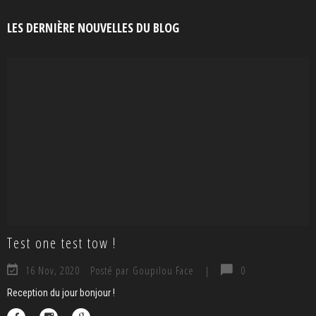
LES DERNIÈRE NOUVELLES DU BLOG
Test one test tow !
16 Nov, 2020
Posté par Goupilou Face
|
0
Reception du jour bonjour !