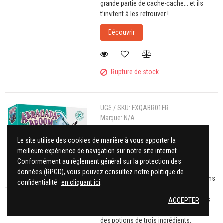
grande partie de cache-cache... et ils
t’invitent à les retrouver !
Découvrir
Rupture de stock
UGS / SKU:
FXQABR01FR
Marque:
N/A
(0)
Le site utilise des cookies de manière à vous apporter la
Abracada-Broom
meilleure expérience de navigation sur notre site internet.
25,00 €
Conformément au règlement général sur la protection des
données (RPGD), vous pouvez consultez notre politique de
Répare ton balai en mélangeant les bons
confidentialité
en cliquant ici
.
ingrédients dans ta potion. Dans
Abracada-Broom, sorcières et sorciers
ACCEPTER
doivent reconstituer leur balai grâce à
des potions de trois ingrédients.