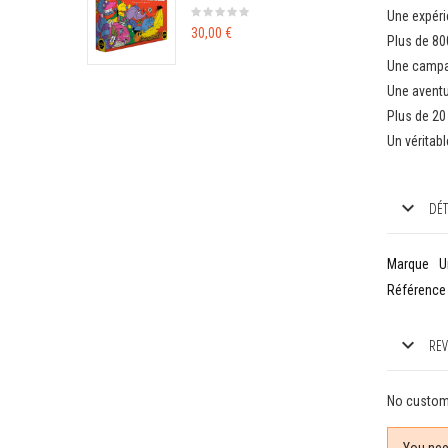
Une expéri
30,00 €
Plus de 80
Une campag
Une aventu
Plus de 20
Un véritab
DÉT
Marque
U
Référence
REV
No custom
You nee