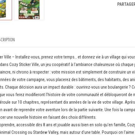
PARTAGE
CRIPTION
er Ville – Installez-vous, prenez votre temps… et donnez vie à un village qui vo
ans Cozy Sticker Ville, un jeu coopératif à l'ambiance chaleureuse où chaque part
aincre, ni chrono à respecter : votre mission est simplement de construire un vi
 années de votre campagne, vous placerez des bâtiments, des habitants, des a
ts. Chaque décision aura un impact durable : ouvrirez-vous une boulangerie ? Co
que vous ferez modifieront l'histoire de votre communauté et débloqueront d
déroule sur 10 chapitres, représentant dix années de la vie de votre village. A
n avant de reprendre votre aventure lors de la partie suivante. Une fois la ca
r une nouvelle histoire en faisant des choix différents.
pprendre, accessible dès 8 ans et jouable aussi bien en solo qu'en famille, Cozy
imal Crossing ou Stardew Valley, mais autour d'une table. Pourquoi on l'aime 