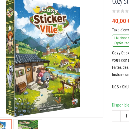
Cozy St
40,00 
Taxe d'en
Livraison 
(après re
Cozy Sticke
vous const
Faites des
histoire u
UGS / SKU
Disponibl