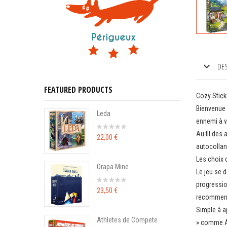
DES
FEATURED PRODUCTS
Cozy Stick
Bienvenue d
Leda
ennemi à v
Au fil des
22,00 €
autocollan
Les choix 
Orapa Mine
Le jeu se 
progressio
23,50 €
recommence
Simple à a
Athletes de Compete
» comme An