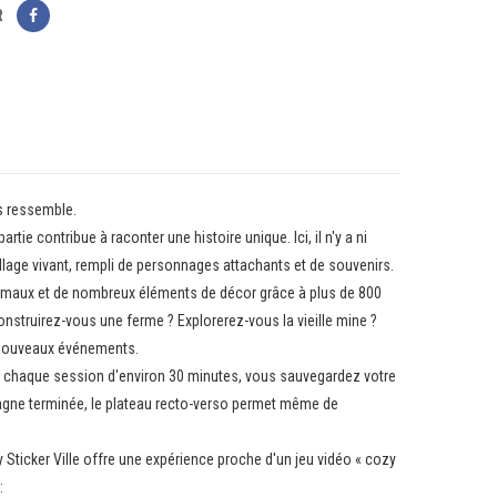
R
us ressemble.
ie contribue à raconter une histoire unique. Ici, il n'y a ni
llage vivant, rempli de personnages attachants et de souvenirs.
nimaux et de nombreux éléments de décor grâce à plus de 800
nstruirez-vous une ferme ? Explorerez-vous la vieille mine ?
e nouveaux événements.
près chaque session d'environ 30 minutes, vous sauvegardez votre
mpagne terminée, le plateau recto-verso permet même de
 Sticker Ville offre une expérience proche d'un jeu vidéo « cozy
: