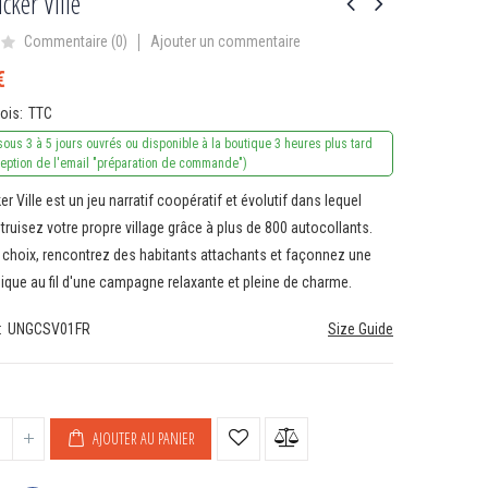
icker Ville
Ajouter un commentaire
Commentaire (
0
)
€
vois
TTC
sous 3 à 5 jours ouvrés ou disponible à la boutique 3 heures plus tard
ception de l'email "préparation de commande")
r Ville est un jeu narratif coopératif et évolutif dans lequel
ruisez votre propre village grâce à plus de 800 autocollants.
 choix, rencontrez des habitants attachants et façonnez une
nique au fil d'une campagne relaxante et pleine de charme.
UNGCSV01FR
Size Guide
e
AJOUTER AU PANIER