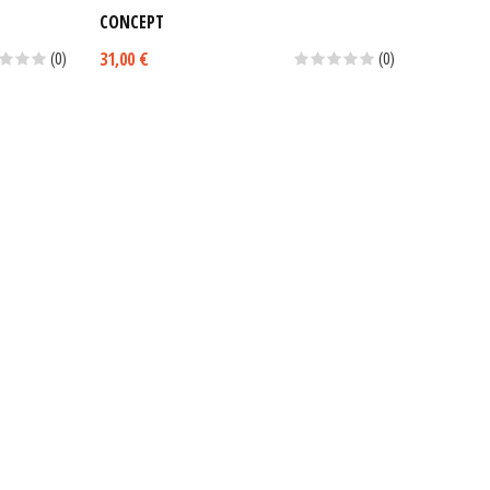
CONCEPT
CONCEPT
31,00 €
25,50 €
(0)
(0)