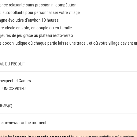
ence relaxante sans pression ni compétition.
0 autocollants pour personnaliser votre village.
ne évolutive d'environ 10 heures.
re idéale en solo, en couple ou en famille.
 jeures de jeu grace au plateau recto-verso.
le cocon ludique où chaque partie laisse une trace… et où votre village devient u
AIL DU PRODUIT
nexpected Games
UNGCSV01FR
IEWS(0)
er reviews for the moment.
d to be
logged in
or
create an account
to give your appreciation of a review.