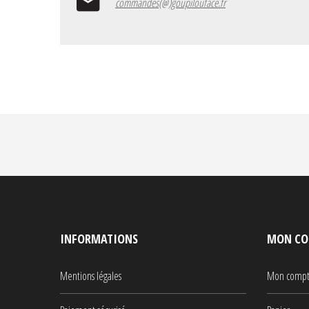
commandes(@)goupilouface.fr
INFORMATIONS
MON CO
Mentions légales
Mon comp