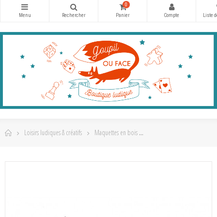
0
Loisirs ludiques & créatifs
Maquettes en bois
U-GEARS : Dragon Tempête