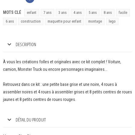
MOTS CLÉ
enfant
7 ans
3 ans
4 ans
5 ans
8 ans
facile
6 ans
construction
maquette pour enfant
montage
lego
DESCRIPTION
À vous les créations folles et originales avec ce kit complet ! Voiture,
camion, Monster Truck ou encore personnages imaginaires...
Retrouvez dans ce kit : une petite base grise et une noire, 4 roues à
assembler noires et 4 roues à assembler grises et 8 petits centres de roues
jaunes et 8 petits centres de roues rouges.
DÉTAIL DU PRODUIT