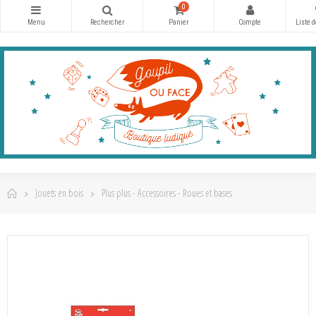
0
Jouets en bois
Plus plus - Accessoires - Roues et bases