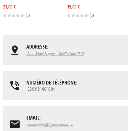
21,00 €
15,00 €
(0)
(0)
ADDRESSE:
7 rue André Saigne - 24000 PERIGUEUX
NUMÉRO DE TÉLÉPHONE:
+33(0)9 81 86 10 84
EMAIL:
commandes(@)goupilouface.fr