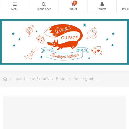
0
Loisirs ludiques & créatifs
Puzzles
Pour les grands
Puzzle 1000 pièces - 