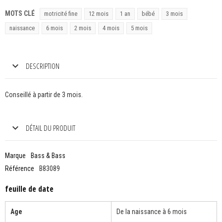
MOTS CLÉ
motricité fine
12 mois
1 an
bébé
3 mois
naissance
6 mois
2 mois
4 mois
5 mois
DESCRIPTION
Conseillé à partir de 3 mois.
DÉTAIL DU PRODUIT
Marque
Bass & Bass
Référence
B83089
feuille de date
Age
De la naissance à 6 mois