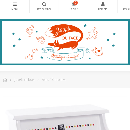
0
Jouets en bois
Piano 18 touches