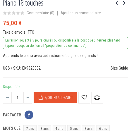
Piano 18 touches
Ajouter un commentaire
Commentaire (
0
)
75,00 €
Taxe d'envois
TTC
Livraison sous 3 à 5 jours ouvrés ou disponible à la boutique 3 heures plus tard
(après reception de l'email "préparation de commande")
Apprends le piano avec cet instrument digne des grands !
UGS / SKU
EK9320002
Size Guide
Disponible
AJOUTER AU PANIER
PARTAGER
MOTS CLÉ
7 ans
3 ans
4 ans
5 ans
8 ans
6 ans