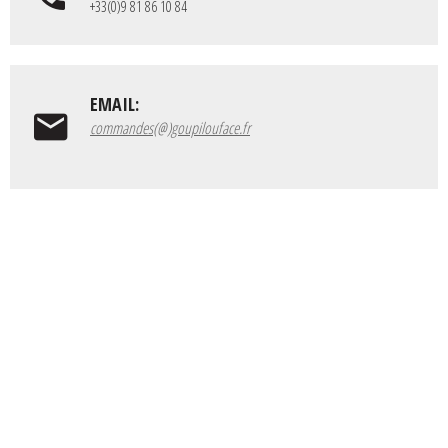
+33(0)9 81 86 10 84
EMAIL:
commandes(@)goupilouface.fr