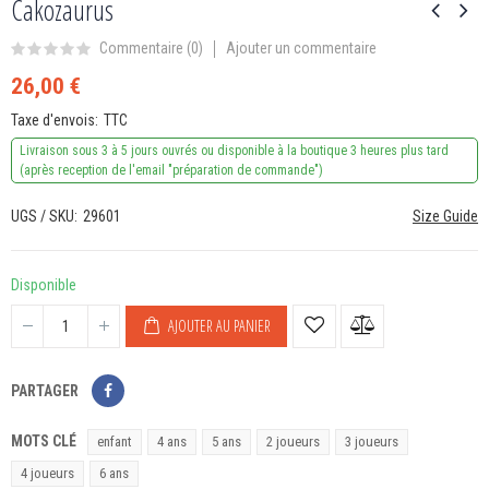
Cakozaurus
Ajouter un commentaire
Commentaire (
0
)
26,00 €
Taxe d'envois
TTC
Livraison sous 3 à 5 jours ouvrés ou disponible à la boutique 3 heures plus tard
(après reception de l'email "préparation de commande")
UGS / SKU
29601
Size Guide
Disponible
AJOUTER AU PANIER
PARTAGER
MOTS CLÉ
enfant
4 ans
5 ans
2 joueurs
3 joueurs
4 joueurs
6 ans