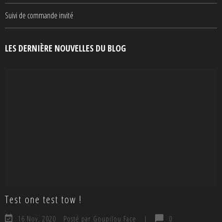
Suivi de commande invité
LES DERNIÈRE NOUVELLES DU BLOG
Test one test tow !
16 Nov, 2020
Posté par Goupilou Face
|
0