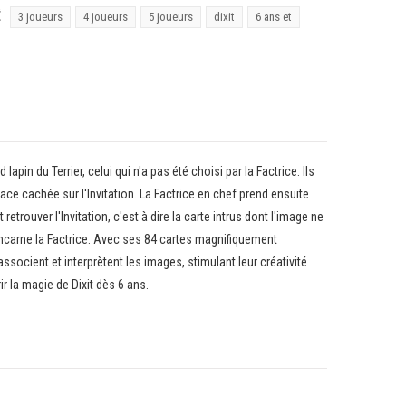
É
3 joueurs
4 joueurs
5 joueurs
dixit
6 ans et
pin du Terrier, celui qui n'a pas été choisi par la Factrice. Ils
ace cachée sur l'Invitation. La Factrice en chef prend ensuite
etrouver l'Invitation, c'est à dire la carte intrus dont l'image ne
 incarne la Factrice. Avec ses 84 cartes magnifiquement
associent et interprètent les images, stimulant leur créativité
r la magie de Dixit dès 6 ans.