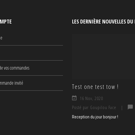
MPTE
LES DERNIÈRE NOUVELLES DU
te
 de vos commandes
ommande invité
Test one test tow !
16 Nov, 2020
Posté par Goupilou Face
|
Reception du jour bonjour !