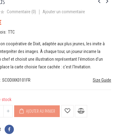
ids
Ajouter un commentaire
Commentaire (
0
)
€
vois
TTC
ion coopérative de Dixit, adaptée aux plus jeunes, les invite à
 interpréter des images. À chaque tour, un joueur incarne la
n chef et choisit une illustration représentant l’émotion d’un
e place la carte choisie face cachée : c'est l'Invitation.
SCODIXK0101FR
Size Guide
e stock
AJOUTER AU PANIER
R