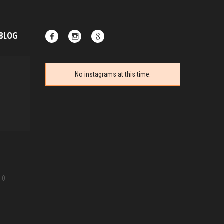
 BLOG
No instagrams at this time.
Goupil face au Corona
03 May, 2020
0
Posté par Goupilou Face
|
0
Goupil ouvre son site web pour faire face au
Corona