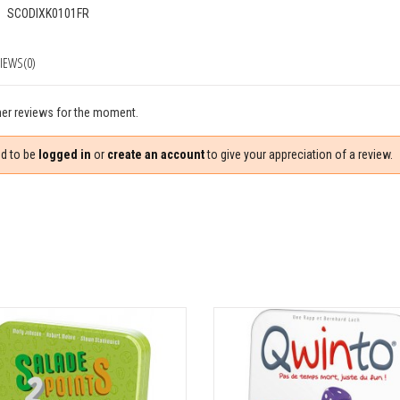
SCODIXK0101FR
IEWS(0)
er reviews for the moment.
d to be
logged in
or
create an account
to give your appreciation of a review.