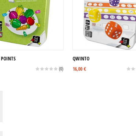
 POINTS
QWINTO
16,00 €
(0)