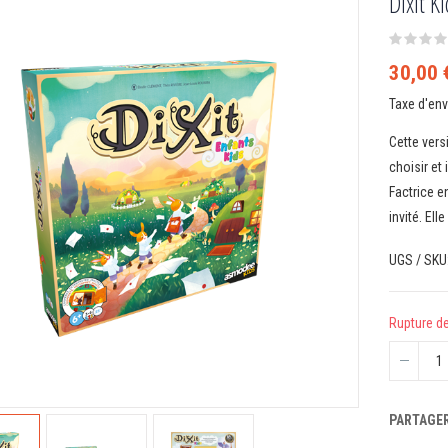
Dixit K
30,00 
Taxe d'en
Cette vers
choisir et
Factrice e
invité. Ell
UGS / SKU
Rupture d
PARTAGE