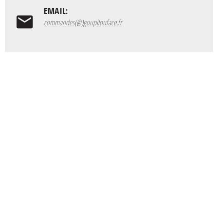
EMAIL:
commandes(@)goupilouface.fr