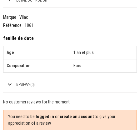
Marque
Vilac
Référence
1061
feuille de date
Age
1 an et plus
Composition
Bois
REVIEWS(0)
No customer reviews for the moment.
You need to be
logged in
or
create an account
to give your
appreciation of a review.