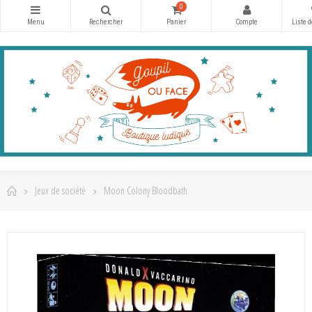
0
Jeux de société
Moon Colony Bloodbath