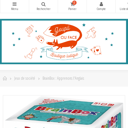
0
Jeux de société
BrainBox : Apprenons l'Anglais