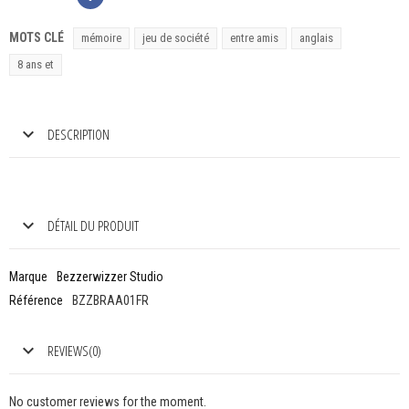
MOTS CLÉ
mémoire
jeu de société
entre amis
anglais
8 ans et
DESCRIPTION
DÉTAIL DU PRODUIT
Marque
Bezzerwizzer Studio
Référence
BZZBRAA01FR
REVIEWS(0)
No customer reviews for the moment.