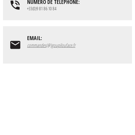
NUMÉRO DE TÉLÉPHONE:
+33(0)9 81 86 10 84
EMAIL:
commandes(@)goupilouface.fr