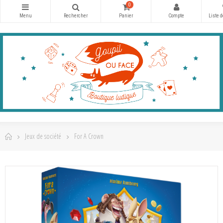
0
Jeux de société
For A Crown