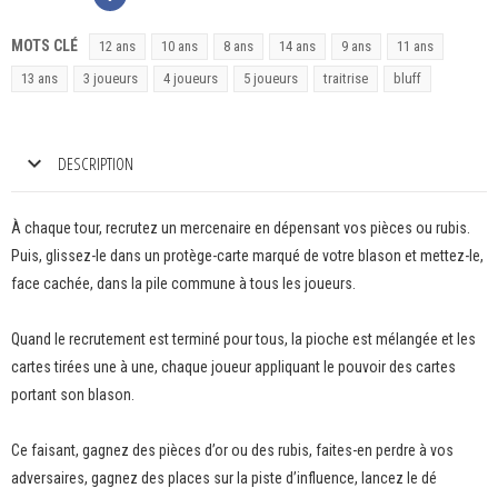
MOTS CLÉ
12 ans
10 ans
8 ans
14 ans
9 ans
11 ans
13 ans
3 joueurs
4 joueurs
5 joueurs
traitrise
bluff
DESCRIPTION
À chaque tour, recrutez un mercenaire en dépensant vos pièces ou rubis.
Puis, glissez-le dans un protège-carte marqué de votre blason et mettez-le,
face cachée, dans la pile commune à tous les joueurs.
Quand le recrutement est terminé pour tous, la pioche est mélangée et les
cartes tirées une à une, chaque joueur appliquant le pouvoir des cartes
portant son blason.
Ce faisant, gagnez des pièces d’or ou des rubis, faites-en perdre à vos
adversaires, gagnez des places sur la piste d’influence, lancez le dé