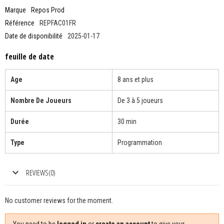
Marque
Repos Prod
Référence
REPFAC01FR
Date de disponibilité
2025-01-17
feuille de date
Age
8 ans et plus
Nombre De Joueurs
De 3 à 5 joueurs
Durée
30 min
Type
Programmation
REVIEWS(0)
No customer reviews for the moment.
You need to be
logged in
or
create an account
to give your