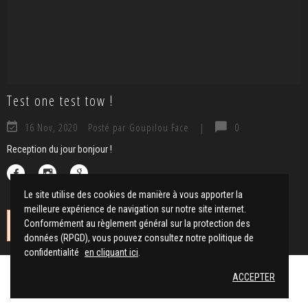
Test one test tow !
16 Nov, 2020
Posté par Goupilou Face
|
0
Reception du jour bonjour !
Le site utilise des cookies de manière à vous apporter la
meilleure expérience de navigation sur notre site internet.
Conformément au règlement général sur la protection des
No instagrams at this time.
données (RPGD), vous pouvez consultez notre politique de
confidentialité
en cliquant ici
.
ACCEPTER
Jeux Goupil / Goupil ou Face - Tous droits réservés