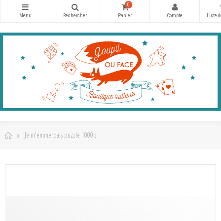
0
Je m'emmerdais puzzle 1000p